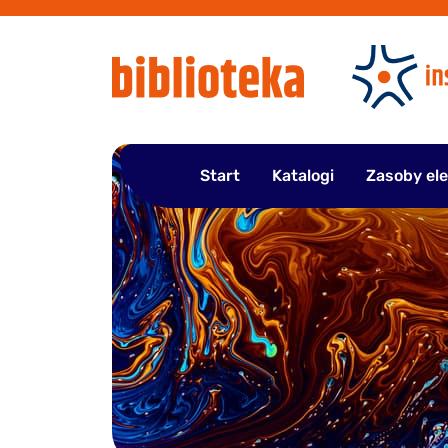
Przejdź
do
treści
Start
Katalogi
Zasoby el