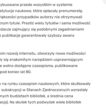
rybuowane przede wszystkim w systemie
instytucje naukowe, które opłacały prenumeratę,
iększości przypadków autorzy nie otrzymywali
tnym tytule. Prestiż wielu tytułów i sama możliwość
badacze zajmujący się podobnymi zagadnieniami
zne publikacje gwarantowały szybszy awans
im rozwój internetu, otworzyły nowe możliwości
ły się znakomitym narzędziem usprawniającym
ze wolno dostępne czasopisma, publikowane
pod koniec lat 80.
 na rynku czasopism naukowych, które skutkowały
y subskrypcji w Stanach Zjednoczonych wzrastały
nnych budżetach bibliotek, a średnia cena
lacja). Na skutek tych podwyżek wiele bibliotek