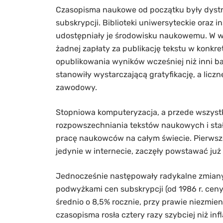
Czasopisma naukowe od początku były dyst
subskrypcji. Biblioteki uniwersyteckie oraz 
udostępniały je środowisku naukowemu. W w
żadnej zapłaty za publikację tekstu w konkre
opublikowania wyników wcześniej niż inni 
stanowiły wystarczającą gratyfikację, a lic
zawodowy.
Stopniowa komputeryzacja, a przede wszystk
rozpowszechniania tekstów naukowych i sta
pracę naukowców na całym świecie. Pierws
jedynie w internecie, zaczęły powstawać już 
Jednocześnie następowały radykalne zmiany
podwyżkami cen subskrypcji (od 1986 r. cen
średnio o 8,5% rocznie, przy prawie niezmie
czasopisma rosła cztery razy szybciej niż inf