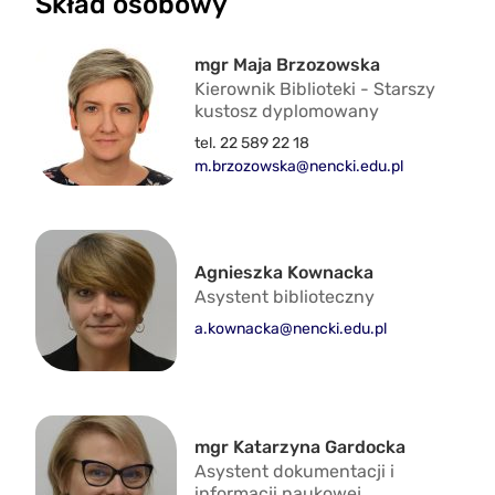
Skład osobowy
mgr Maja Brzozowska
Kierownik Biblioteki - Starszy
kustosz dyplomowany
tel. 22 589 22 18
m.brzozowska@nencki.edu.pl
Agnieszka Kownacka
Asystent biblioteczny
a.kownacka@nencki.edu.pl
mgr Katarzyna Gardocka
Asystent dokumentacji i
informacji naukowej