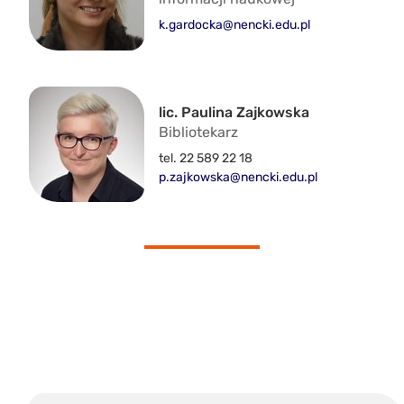
k.gardocka@nencki.edu.pl
lic. Paulina Zajkowska
Bibliotekarz
tel. 22 589 22 18
p.zajkowska@nencki.edu.pl