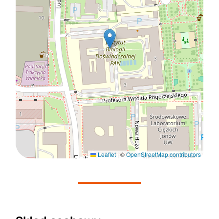
Leaflet
|
©
OpenStreetMap contributors