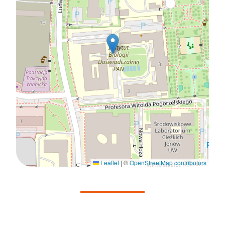
Leaflet
|
©
OpenStreetMap contributors