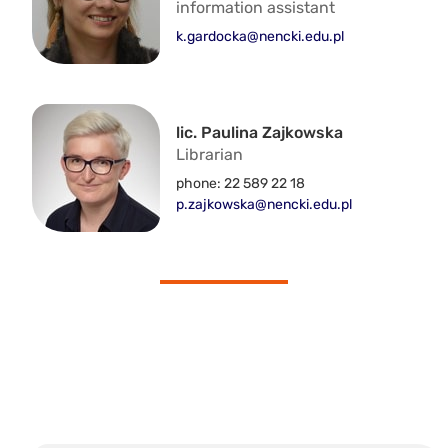
information assistant
k.gardocka@nencki.edu.pl
lic. Paulina Zajkowska
Librarian
phone: 22 589 22 18
p.zajkowska@nencki.edu.pl