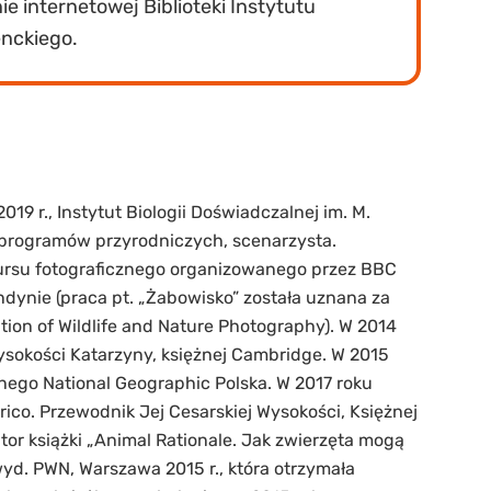
e internetowej Biblioteki Instytutu
nckiego.
19 r., Instytut Biologii Doświadczalnej im. M.
r programów przyrodniczych, scenarzysta.
rsu fotograficznego organizowanego przez BBC
ndynie (praca pt. „Żabowisko” została uznana za
tion of Wildlife and Nature Photography). W 2014
Wysokości Katarzyny, księżnej Cambridge. W 2015
znego National Geographic Polska. W 2017 roku
rico. Przewodnik Jej Cesarskiej Wysokości, Księżnej
or książki „Animal Rationale. Jak zwierzęta mogą
wyd. PWN, Warszawa 2015 r., która otrzymała