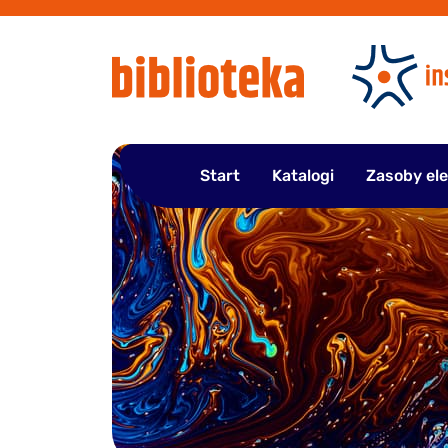
Przejdź
do
treści
Start
Katalogi
Zasoby el