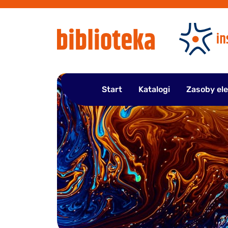
Przejdź
do
treści
Start
Katalogi
Zasoby el