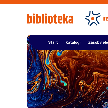
Przejdź
do
treści
Start
Katalogi
Zasoby el