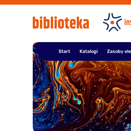
Przejdź
do
treści
Start
Katalogi
Zasoby el