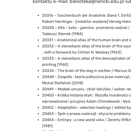
kontaktu e-mail: biblioteka@nencki.edu.pl lub
20316 – Taschenbuch der Anatomie. Band 1, Einfü
Robert Herrlinger ; [redaktor wydania] Herwig Hahn
20328 – Alfa – beta – gamma : promienie nadziei /
Tadeusz Siemek (1984)
20331 – Anatomical atlas of the human brain and s
20332 – A stereotaxic atlas of the brain of the sq
; with a foreword by Clinton N. Woolsey (1963)
20333 – A stereotaxic atlas of the diencephalon o
printing (1960)
20334 – The brain of the dog in section / Marcus S
20448 – Zoopolis : teoria polityczna praw zwierząt 
Michał Stefański (2018)
20449 – Modele umysłu : zbiór tekstów / wybór, r
20450 – Krótka historia etyki : filozofia moralnośc
wprowadzenie i przypisy Adam Chmielewski ; Wyd.
20452 – Adaptation : selected readings / edited by
20453 – Spór o prawa zwierząt : etyczne problemy
20454 – Entropy : a new world view / Jeremy Rifk
(1981)