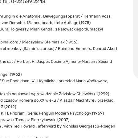
 tel. 0-22 589 22 18.
hrung in die Anatomie : Bewegungsapparat / Hermann Voss,
 von Dorsche. 15., neu bearbeitete Auflage (1975)
 Juraj Tölgyessy, Milan Kenda ; ze słowackiego tłumaczył
pinal cord / Mieczysław Stelmasiak (1956)
uirrel monkey (Saimiri sciureus) / Raimond Emmers, Konrad Akert
f the cat / Herbert H. Jasper, Cosimo Ajmone-Marsan ; Second
inger (1962)
/ Sue Donaldson, Willl Kymlicka ; przekład Maria Wańkowicz,
edakcja naukowa i wprowadzenie Zdzisław Chlewiński (1999)
i od czasów Homera do XX wieku / Alasdair MacIntyre ; przekład,
 3 (2012)
 K. H. Pribram ; Seria: Penguin Modern Psychology (1969)
 prawa / Tomasz Pietrzykowski (2007)
in ; with Ted Howard ; afterword by Nicholas Georgescu-Roegen