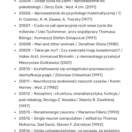
20504 – Dzieje życia na Ziemi : wprowadzenie do
paleobiologii / Jerzy Dzik ; Wyd. 4 zm. (2011)
20506 – Wprowadzenie do psychologii matematycznej / C.
H. Coombs, R. M. Dawes, A. Tversky (1977)
20507 – Cuda na sali operacyjnej czyli nowe życie dla
milionów / Udo Tschimmel ; przy współpracy Thomasa
Böinga ; tłumaczył Stefan Ostapczuk (1991)
20508 – Man and other animals / Jonathan Stone (1985)
20509 – Takie jak my? : Czy zwierzęta mają świadomość? /
Volker Arzt, Immanuel Birmelin ; z niemieckiego przełożył
Mieczysław Dutkiewicz (2001)
20510 – Kształtowanie się umiejętności poznawczych :
identyfikacja pojęć / Zdzisław Chlewiński (1991)
20511 – Neurotyczna osobowość naszych czasów / Karen
Horney ; Wyd. 2 (1982)
20512 – Receptory : struktura, charakterystyka, funkcja /
pod redakcją Jerzego Z. Nowaka i Jolanty B. Zawilskiej
(1997)
20513 – Noradrenergic neurons / Marianne Fillenz (1990)
20515 – Single neuron computation / edited by Thomas
McKenna, Joel Davis, Steven F. Zornetzer (1992)
20516 – Istota człowieczeństwa : co sprawia, że jesteśmy