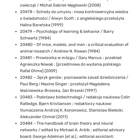
zwierząt / Michał Gabriel-Węglowski (2008)
20478 – Schody do umysłu : nowa kontrowersyjna wiedza
o świadomości / Alwyn Scott ; z angielskiego przełożyła
Halina Barańska (1999)
20479 – Psychology of learning & behavior / Barry
Schwartz (1984)
20480 – Of mice, models, and men : a critical evaluation of
animal research / Andrew N. Rowan (1984)
20481 – Prowizorka w mózgu / Gary Marcus ; przekład
Agnieszka Nowak ; [przedmowa do wydania polskiego
Rafał Ohme] (2009)
20482 – Język genów : poznawanie zasad dziedziczenia /
Paul Berg i Maxine Singer ; przełożyli Magdalena
Waśniewska-Brzeska, Jan Brzeski (1997)
20483 – Podstawy biotechnologii / redakcja naukowa Colin
Ratledge, Bjørn Kristiansen ; redaktorzy naukowi
tłumaczenia Andrzej K. Kononowicz, Stanisław Bielecki,
Aleksander Chmiel (2011)
20484 – The handbook of brain theory and neural
networks / edited by Michael A. Arbib ; editorial advisory
board: George Adelman [et al.] ; editorial assistant: