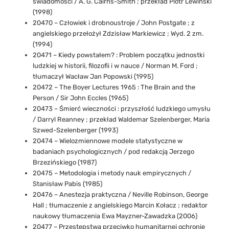
świadomości / A. G. Cairns-Smith ; przekład Piotr Lewiński
(1998)
20470 – Człowiek i drobnoustroje / John Postgate ; z
angielskiego przełożył Zdzisław Markiewicz ; Wyd. 2 zm.
(1994)
20471 – Kiedy powstałem? : Problem początku jednostki
ludzkiej w historii, filozofii i w nauce / Norman M. Ford ;
tłumaczył Wacław Jan Popowski (1995)
20472 – The Boyer Lectures 1965 : The Brain and the
Person / Sir John Eccles (1965)
20473 – Śmierć wieczności : przyszłość ludzkiego umysłu
/ Darryl Reanney ; przekład Waldemar Szelenberger, Maria
Szwed-Szelenberger (1993)
20474 – Wielozmiennowe modele statystyczne w
badaniach psychologicznych / pod redakcją Jerzego
Brzezińskiego (1987)
20475 – Metodologia i metody nauk empirycznych /
Stanisław Pabis (1985)
20476 – Anestezja praktyczna / Neville Robinson, George
Hall ; tłumaczenie z angielskiego Marcin Kołacz ; redaktor
naukowy tłumaczenia Ewa Mayzner-Zawadzka (2006)
20477 – Przestępstwa przeciwko humanitarnej ochronie