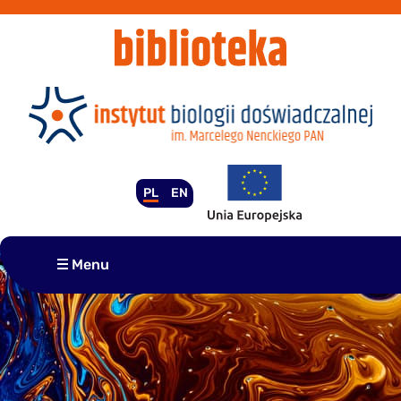
Przejdź
do
treści
PL
EN
Menu