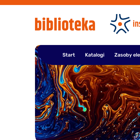
Przejdź
do
treści
Start
Katalogi
Zasoby el