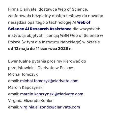
Firma Clarivate, dostawca Web of Science,
zaoferowała bezpłatny dostęp testowy do nowego
narzędzia opartego o technologię AI
Web of
Science AI Research Assistance
dla wszystkich
instytucji objętych licencją WBN Web of Science w
Polsce (w tym dla Instytutu Nenckiego) w okresie
od 12 maja do 11 czerwca 2025 r.
Ewentualne pytania prosimy kierować do
przedstawicieli Clarivate w Polsce:
Michał Tomczyk,
email:
michal.tomczyk@clarivate.com
Marcin Kapczyński,
email:
marcin.kaprzynski@clarivate.com
Virginia Elizondo Köhler,
email:
virginia.elizondo@clarivate.com