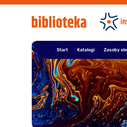
Przejdź
do
treści
Start
Katalogi
Zasoby el