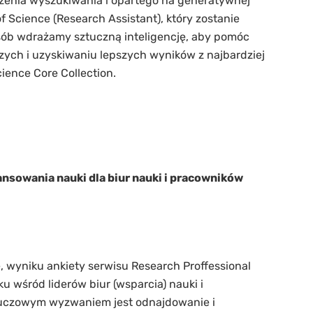
szenia wyszukiwania i opartego na generatywnej
f Science (Research Assistant), który zostanie
sób wdrażamy sztuczną inteligencję, aby pomóc
ch i uzyskiwaniu lepszych wyników z najbardziej
ience Core Collection.
nsowania nauki dla biur nauki i pracowników
e, wyniku ankiety serwisu Research Proffessional
u wśród liderów biur (wsparcia) nauki i
luczowym wyzwaniem jest odnajdowanie i