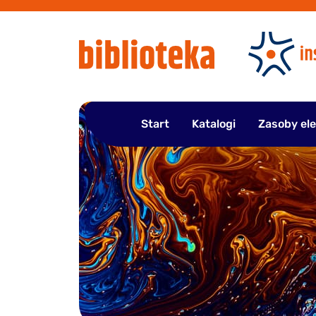
Przejdź
do
treści
Start
Katalogi
Zasoby el