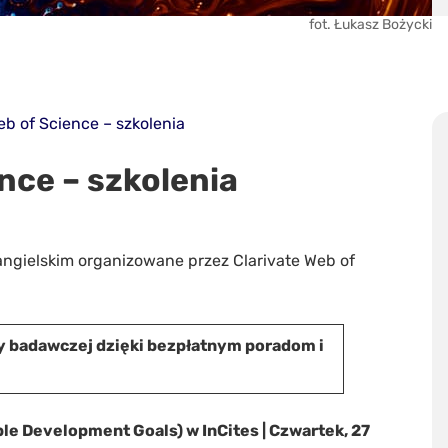
fot. Łukasz Bożycki
eb of Science – szkolenia
nce – szkolenia
angielskim organizowane przez Clarivate Web of
y badawczej dzięki bezpłatnym poradom i
e Development Goals) w InCites | Czwartek, 27