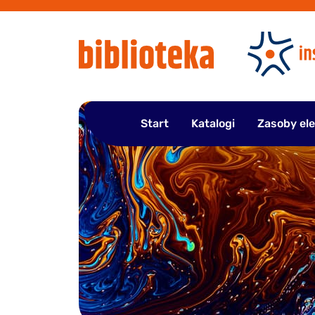
Przejdź
do
treści
Start
Katalogi
Zasoby el