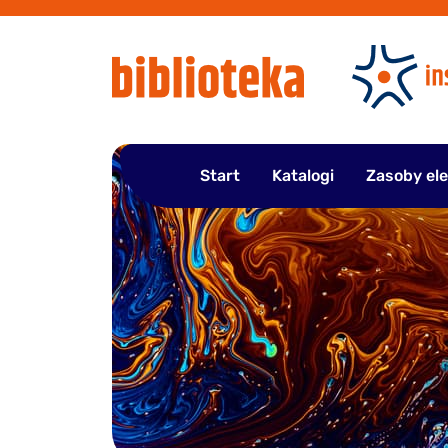
Przejdź
do
treści
Start
Katalogi
Zasoby el