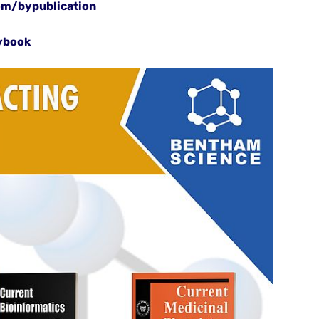
om/bypublication
ybook