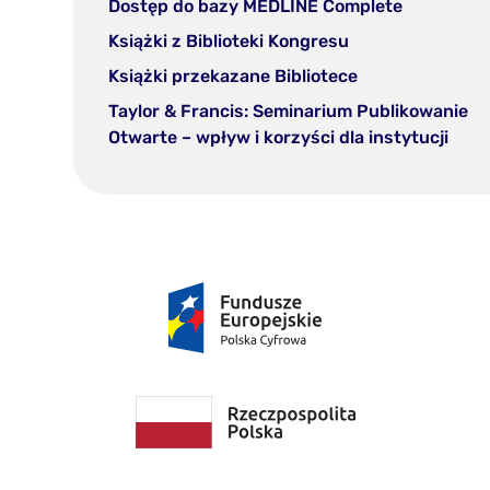
(otwórz
Dostęp do bazy MEDLINE Complete
nowej
w
(otwórz
Książki z Biblioteki Kongresu
zakładce)
nowej
w
(otwórz
Książki przekazane Bibliotece
zakładce)
nowej
w
Taylor & Francis: Seminarium Publikowanie
zakładce)
nowej
(otw
Otwarte – wpływ i korzyści dla instytucji
zakładce)
w
nowe
zakł