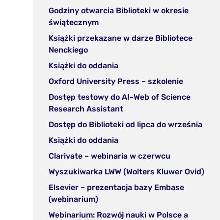
zakładce)
w
Godziny otwarcia Biblioteki w okresie
nowej
(otwórz
świątecznym
zakładce)
w
Książki przekazane w darze Bibliotece
nowej
(otwórz
Nenckiego
zakładce)
w
(otwórz
Książki do oddania
nowej
w
(otwórz
Oxford University Press – szkolenie
zakładce)
nowej
w
Dostęp testowy do AI-Web of Science
zakładce)
nowej
(otwórz
Research Assistant
zakładce)
w
(otw
Dostęp do Biblioteki od lipca do września
nowej
w
(otwórz
Książki do oddania
zakładce)
nowe
w
(otwórz
Clarivate – webinaria w czerwcu
zakł
nowej
w
(ot
Wyszukiwarka LWW (Wolters Kluwer Ovid)
zakładce)
nowej
w
Elsevier – prezentacja bazy Embase
zakładce)
now
(otwórz
(webinarium)
zakł
w
Webinarium: Rozwój nauki w Polsce a