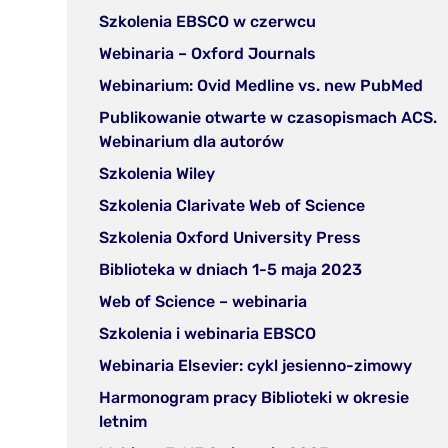
zakładc
w
(otwórz
Szkolenia EBSCO w czerwcu
nowej
w
(otwórz
Webinaria – Oxford Journals
zakładce)
nowej
w
(ot
Webinarium: Ovid Medline vs. new PubMed
zakładce)
nowej
w
Publikowanie otwarte w czasopismach ACS.
zakładce)
no
(otwórz
Webinarium dla autorów
zak
w
(otwórz
Szkolenia Wiley
nowej
w
(otwórz
Szkolenia Clarivate Web of Science
zakładce)
nowej
w
(otwórz
Szkolenia Oxford University Press
zakładce)
nowej
w
(otwórz
Biblioteka w dniach 1-5 maja 2023
zakładce)
nowej
w
(otwórz
Web of Science – webinaria
zakładce)
nowej
w
(otwórz
Szkolenia i webinaria EBSCO
zakładce)
nowej
w
(otw
Webinaria Elsevier: cykl jesienno-zimowy
zakładce)
nowej
w
Harmonogram pracy Biblioteki w okresie
zakładce)
nowe
(otwórz
letnim
zakł
w