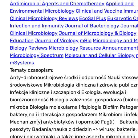
Antimicrobial Agents and Chemotherapy
Applied and
Environmental Microbiology
Clinical and Vaccine Immu
Clinical Microbiology Reviews
EcoSal Plus
Eukaryotic Ce
Infection and Immunity
Journal of Bacteriology
Journal
Clinical Microbiology
Journal of Microbiology & Biology
Education
Journal of Virology
mBio
Microbiology and M
Biology Reviews
Microbiology Resource Announcemen
Microbiology Spectrum
Molecular and Cellular Biology
mSystems
Tematy czasopism:
Anty-drobnoustrojowe środki i odporność Nauki stosow
środowiskowe Mikrobiologia kliniczna i zdrowia public
Infekcje kliniczne i szczepionki Ekologia, ewolucja i
bioróżnorodność Biologia zależności gospodarza (biotop
mikroba Biologia molekularna i fizjologia Biofilm Patog
bakteryjna i interakcja z gospodarzem Mikrobiom i infek
Mechanizm(y) antybiotyków i oporność Fag(i) – Bakterie 
pasożyty Badania/nauka z dziedzin -> wirusy, bakterie,
glony i pierwotniaki, a także inne aspekty mikrobiologii