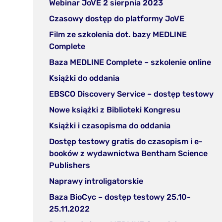
(otwórz
Webinar JoVE 2 sierpnia 2023
nowej
w
(otwórz
Czasowy dostęp do platformy JoVE
zakładce)
nowej
w
Film ze szkolenia dot. bazy MEDLINE
zakładce)
nowej
(otwórz
Complete
zakładce)
w
(o
Baza MEDLINE Complete – szkolenie online
nowej
w
(otwórz
Książki do oddania
zakładce)
no
w
(o
EBSCO Discovery Service – dostęp testowy
za
nowej
w
(otwórz
Nowe książki z Biblioteki Kongresu
zakładce)
no
w
(otwórz
Książki i czasopisma do oddania
za
nowej
w
Dostęp testowy gratis do czasopism i e-
zakładce)
nowej
booków z wydawnictwa Bentham Science
zakładce)
(otwórz
Publishers
w
(otwórz
Naprawy introligatorskie
nowej
w
Baza BioCyc – dostęp testowy 25.10-
zakładce)
nowej
(otwórz
25.11.2022
zakładce)
w