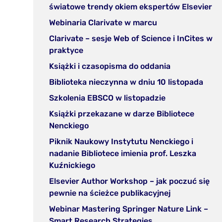
nowej
(o
światowe trendy okiem ekspertów Elsevier
zakładce)
w
(otwórz
Webinaria Clarivate w marcu
no
w
Clarivate – sesje Web of Science i InCites w
za
nowej
(otwórz
praktyce
zakładce)
w
(otwórz
Książki i czasopisma do oddania
nowej
w
(otw
Biblioteka nieczynna w dniu 10 listopada
zakładce)
nowej
w
(otwórz
Szkolenia EBSCO w listopadzie
zakładce)
nowe
w
Książki przekazane w darze Bibliotece
zakł
nowej
(otwórz
Nenckiego
zakładce)
w
Piknik Naukowy Instytutu Nenckiego i
nowej
nadanie Bibliotece imienia prof. Leszka
zakładce)
(otwórz
Kuźnickiego
w
Elsevier Author Workshop – jak poczuć się
nowej
(otwórz
pewnie na ścieżce publikacyjnej
zakładce)
w
Webinar Mastering Springer Nature Link –
nowej
(otwórz
Smart Research Strategies