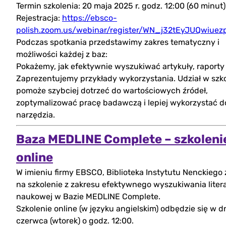
Termin szkolenia: 20 maja 2025 r. godz. 12:00 (60 minut)
Rejestracja:
https://ebsco-
polish.zoom.us/webinar/register/WN_j32tEyJUQwiue
Podczas spotkania przedstawimy zakres tematyczny i
możliwości każdej z baz:
Pokażemy, jak efektywnie wyszukiwać artykuły, raporty 
Zaprezentujemy przykłady wykorzystania. Udział w szk
pomoże szybciej dotrzeć do wartościowych źródeł,
zoptymalizować pracę badawczą i lepiej wykorzystać 
narzędzia.
Baza MEDLINE Complete – szkoleni
(otwórz
online
W imieniu firmy EBSCO, Biblioteka Instytutu Nenckiego
w
na szkolenie z zakresu efektywnego wyszukiwania liter
nowej
naukowej w Bazie MEDLINE Complete.
Szkolenie online (w języku angielskim) odbędzie się w d
zakładce)
czerwca (wtorek) o godz. 12:00.