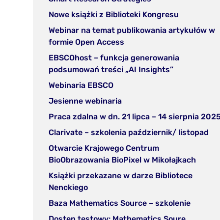
zakładce)
w
(otwórz
Nowe książki z Biblioteki Kongresu
nowej
w
Webinar na temat publikowania artykułów w
zakładce)
nowej
(otwórz
formie Open Access
zakładce)
w
EBSCOhost – funkcja generowania
nowej
(otwórz
podsumowań treści „AI Insights”
zakładce)
w
(otwórz
Webinaria EBSCO
nowej
w
(otwórz
Jesienne webinaria
zakładce)
nowej
w
Praca zdalna w dn. 21 lipca – 14 sierpnia 202
zakładce)
nowej
(o
Clarivate – szkolenia październik/ listopad
zakładce)
w
Otwarcie Krajowego Centrum
no
(otwó
BioObrazowania BioPixel w Mikołajkach
za
w
Książki przekazane w darze Bibliotece
nowej
(otwórz
Nenckiego
zakład
w
(otwórz
Baza Mathematics Source – szkolenie
nowej
w
Dostęp testowy: Mathematics Soure