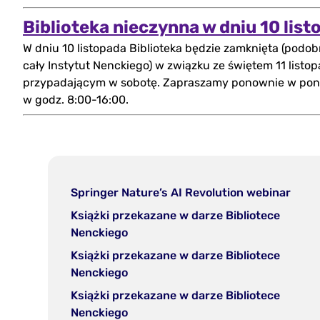
Biblioteka nieczynna w dniu 10 lis
W dniu 10 listopada Biblioteka będzie zamknięta (podob
cały Instytut Nenckiego) w związku ze świętem 11 listop
przypadającym w sobotę. Zapraszamy ponownie w poni
w godz. 8:00-16:00.
(otw
Springer Nature’s AI Revolution webinar
w
Książki przekazane w darze Bibliotece
nowe
(otwórz
Nenckiego
zakła
w
Książki przekazane w darze Bibliotece
nowej
(otwórz
Nenckiego
zakładce)
w
Książki przekazane w darze Bibliotece
nowej
(otwórz
Nenckiego