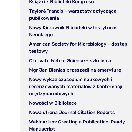
(otwórz
Książki z Biblioteki Kongresu
nowej
w
Taylor&Francis – warsztaty dotyczące
zakładce)
nowej
(otwórz
publikowania
zakładce)
w
Nowy Kierownik Biblioteki w Instytucie
nowej
(otwórz
Nenckiego
zakładce)
w
American Society for Microbiology – dostęp
nowej
(otwórz
testowy
zakładce)
w
(otwórz
Clarivate Web of Science – szkolenia
nowej
w
(otw
Mgr Jan Bienias przeszedł na emeryturę
zakładce)
nowej
w
Nowy wykaz czasopism naukowych i
zakładce
nowe
recenzowanych materiałów z konferencji
zakł
(otwórz
międzynarodowych
w
(otwórz
Nowości w Bibliotece
nowej
w
(otwórz
Nowa strona Journal Citation Reports
zakładce)
nowej
w
Webinarium: Creating a Publication-Ready
zakładce)
nowej
(otwórz
Manuscript