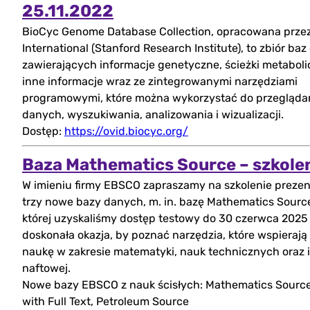
(otwórz
25.11.2022
BioCyc Genome Database Collection, opracowana przez
w
International (Stanford Research Institute), to zbiór ba
nowej
zawierających informacje genetyczne, ścieżki metaboli
inne informacje wraz ze zintegrowanymi narzędziami
zakładce)
programowymi, które można wykorzystać do przegląda
danych, wyszukiwania, analizowania i wizualizacji.
Dostęp:
https://ovid.biocyc.org/
Baza Mathematics Source – szkole
W imieniu firmy EBSCO zapraszamy na szkolenie prezen
trzy nowe bazy danych, m. in. bazę Mathematics Sourc
której uzyskaliśmy dostęp testowy do 30 czerwca 2025 r
doskonała okazja, by poznać narzędzia, które wspierają
naukę w zakresie matematyki, nauk technicznych oraz i
naftowej.
Nowe bazy EBSCO z nauk ścisłych: Mathematics Source
with Full Text, Petroleum Source