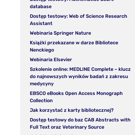
zakładce)
nowej
(otwórz
database
zakładc
w
Dostęp testowy: Web of Science Research
nowej
(otwórz
Assistant
zakładce)
w
(otwórz
Webinaria Springer Nature
nowej
w
Książki przekazane w darze Bibliotece
zakładce)
nowej
(otwórz
Nenckiego
zakładce)
w
(otwórz
Webinaria Elsevier
nowej
w
Szkolenie online: MEDLINE Complete – klucz
zakładce)
nowej
do najnowszych wyników badań z zakresu
zakładce)
(otwórz
medycyny
w
EBSCO eBooks Open Access Monograph
nowej
(otwórz
Collection
zakładce)
w
(otwórz
Jak korzystać z karty bibliotecznej?
nowej
w
Dostęp testowy do baz CAB Abstracts with
zakładce)
nowej
(otwórz
Full Text oraz Veterinary Source
zakładce
w