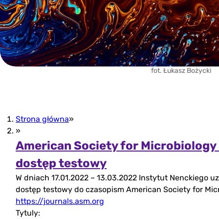
fot. Łukasz Bożycki
Strona główna
»
»
American Society for Microbiology
(otwórz
dostęp testowy
W dniach 17.01.2022 – 13.03.2022 Instytut Nenckiego uz
w
dostęp testowy do czasopism American Society for Mic
nowej
https://journals.asm.org
Tytuly:
zakładce)